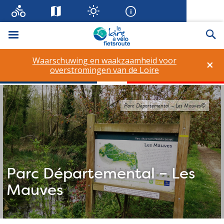
Menu
Zo
Waarschuwing en waakzaamheid voor
×
overstromingen van de Loire
Parc Départemental – Les Mauves©
Parc Départemental – Les
Mauves