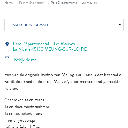
Fil d'ariane
Home
Patrimoine naturel
Parc Départemental – Les Mauves
PRAKTISCHE INFORMATIE
Parc Départemental – Les Mauves
location_on
La Nivelle 45130 MEUNG-SUR-LOIRE
mail_outline
Bekijk de mail
Een van de originele kanten van Meung-sur-Loire is dat het stadje
wordt doorsneden door de 'Mauves', door mensenhand gemaakte
rivieren.
Gesproken talen:Frans
Talen documentatie:Frans
Talen bezoeken:Frans
Home groepen:ja
Informatiebord:Frans