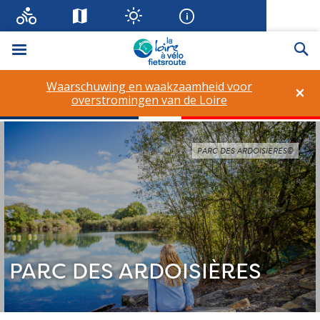
Menu
Zo
Waarschuwing en waakzaamheid voor
×
overstromingen van de Loire
PARC DES ARDOISIÈRES©
PARC DES ARDOISIÈRES