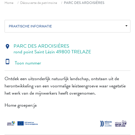
Fil d'ariane
Home
Découverte de patrimoine
PARC DES ARDOISIÈRES
PRAKTISCHE INFORMATIE
PARC DES ARDOISIÈRES
location_on
rond point Saint Lézin 49800 TRELAZE
smartphone
Toon nummer
Ontdek een uitzonderlijk natuurlijk landschap, ontstaan uit de
herontwikkeling van een voormalige leisteengroeve waar vegetatie
het werk van de mijnwerkers heeft overgenomen.
Home groepen:ja