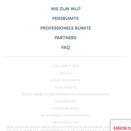
WIE ZIJN WIJ?
PERSRUIMTE
PROFESSIONELE RUIMTE
PARTNERS
FAQ
© LA LOIRE À VÉLO
APSULIS
LEGALE INFORMATIE
PLAN WEBSITE
BELEID INZAKE DE BESCHERMING VAN PERSOONSGEGEVENS
COOKIEBELEID
COOKIES BEHEREN
ACCESSIBILITÉ : NON CONFORME
CGU RÉSERVATION
DEZE OPERATIE WORDT MEDE GEFINANCIERD DOOR DE EUROPESE UNIE. EUROPA
ZET ZICH IN VOOR HET STROOMGEBIED VAN DE LOIRE MET HET EUROPEES FONDS