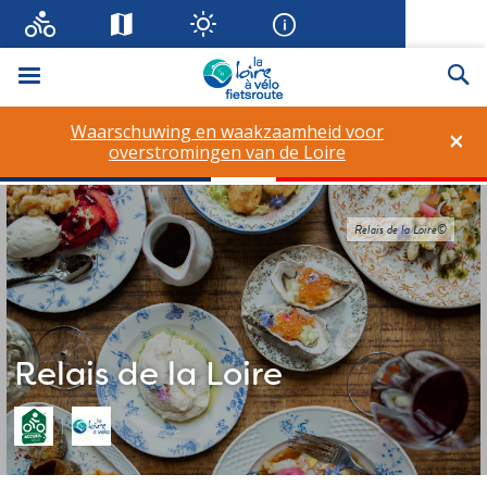
Menu
Zo
Waarschuwing en waakzaamheid voor
×
overstromingen van de Loire
Relais de la Loire©
Relais de la Loire