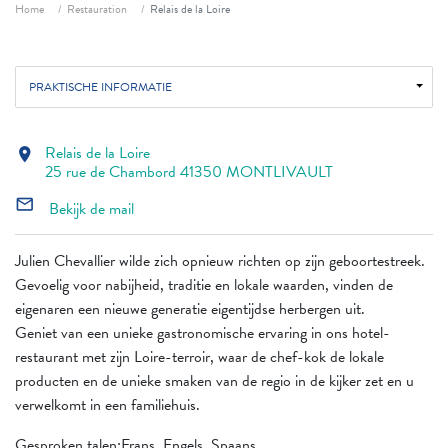
Fil d'ariane
Home
Restauration
Relais de la Loire
PRAKTISCHE INFORMATIE
Relais de la Loire
location_on
25 rue de Chambord 41350 MONTLIVAULT
mail_outline
Bekijk de mail
Julien Chevallier wilde zich opnieuw richten op zijn geboortestreek.
Gevoelig voor nabijheid, traditie en lokale waarden, vinden de
eigenaren een nieuwe generatie eigentijdse herbergen uit.
Geniet van een unieke gastronomische ervaring in ons hotel-
restaurant met zijn Loire-terroir, waar de chef-kok de lokale
producten en de unieke smaken van de regio in de kijker zet en u
verwelkomt in een familiehuis.
Gesproken talen:Frans, Engels, Spaans