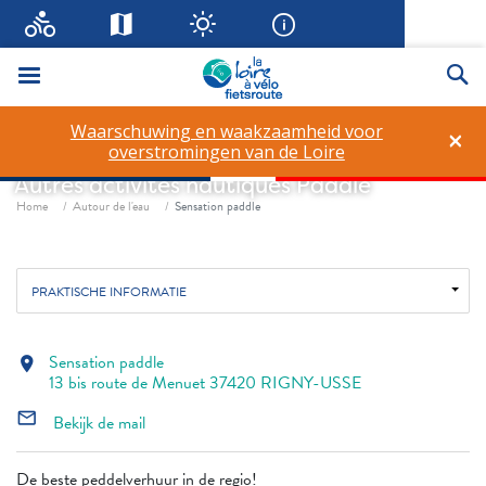
Menu
Zo
Waarschuwing en waakzaamheid voor
×
Sensation paddle
overstromingen van de Loire
Autres activités nautiques
Paddle
Fil d'ariane
Home
Autour de l'eau
Sensation paddle
PRAKTISCHE INFORMATIE
Sensation paddle
location_on
13 bis route de Menuet 37420 RIGNY-USSE
mail_outline
Bekijk de mail
De beste peddelverhuur in de regio!