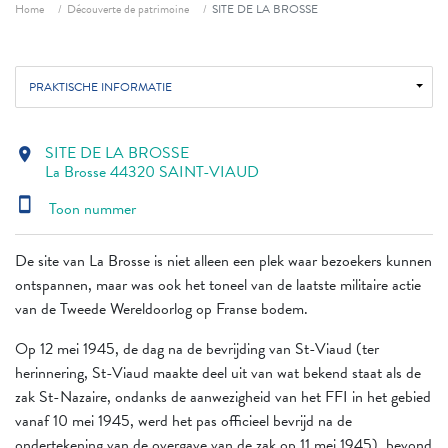
Fil d'ariane
Home
Découverte de patrimoine
SITE DE LA BROSSE
PRAKTISCHE INFORMATIE
SITE DE LA BROSSE
location_on
La Brosse 44320 SAINT-VIAUD
smartphone
Toon nummer
De site van La Brosse is niet alleen een plek waar bezoekers kunnen
ontspannen, maar was ook het toneel van de laatste militaire actie
van de Tweede Wereldoorlog op Franse bodem.
Op 12 mei 1945, de dag na de bevrijding van St-Viaud (ter
herinnering, St-Viaud maakte deel uit van wat bekend staat als de
zak St-Nazaire, ondanks de aanwezigheid van het FFI in het gebied
vanaf 10 mei 1945, werd het pas officieel bevrijd na de
ondertekening van de overgave van de zak op 11 mei 1945), bevond