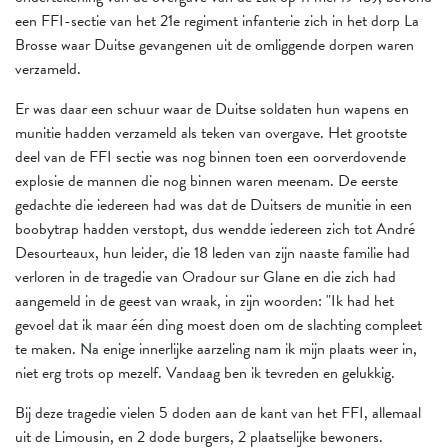
een FFI-sectie van het 21e regiment infanterie zich in het dorp La
Brosse waar Duitse gevangenen uit de omliggende dorpen waren
verzameld.
Er was daar een schuur waar de Duitse soldaten hun wapens en
munitie hadden verzameld als teken van overgave. Het grootste
deel van de FFI sectie was nog binnen toen een oorverdovende
explosie de mannen die nog binnen waren meenam. De eerste
gedachte die iedereen had was dat de Duitsers de munitie in een
boobytrap hadden verstopt, dus wendde iedereen zich tot André
Desourteaux, hun leider, die 18 leden van zijn naaste familie had
verloren in de tragedie van Oradour sur Glane en die zich had
aangemeld in de geest van wraak, in zijn woorden: "Ik had het
gevoel dat ik maar één ding moest doen om de slachting compleet
te maken. Na enige innerlijke aarzeling nam ik mijn plaats weer in,
niet erg trots op mezelf. Vandaag ben ik tevreden en gelukkig.
Bij deze tragedie vielen 5 doden aan de kant van het FFI, allemaal
uit de Limousin, en 2 dode burgers, 2 plaatselijke bewoners.