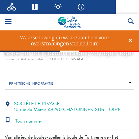
Menu
Zo
Waarschuwing en waakzaamheid voor
×
SOCIÉTÉ LE RIVAGE
overstromingen van de Loire
Boule de fort (lokaal balspel)
Voyagez léger
Fil d'ariane
Home
Autres activités
SOCIÉTÉ LE RIVAGE
PRAKTISCHE INFORMATIE
SOCIÉTÉ LE RIVAGE
location_on
10 rue du Marais 49290 CHALONNES-SUR-LOIRE
smartphone
Toon nummer
Van alle jeu de boules-spellen is boule de Fort verreweg het