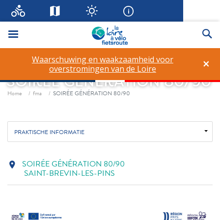
Menu
Zo
Waarschuwing en waakzaamheid voor
×
overstromingen van de Loire
SOIRÉE GÉNÉRATION 80/90
Fil d'ariane
Home
fma
SOIRÉE GÉNÉRATION 80/90
PRAKTISCHE INFORMATIE
SOIRÉE GÉNÉRATION 80/90
location_on
SAINT-BREVIN-LES-PINS