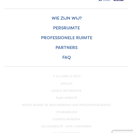
WIE ZIJN WIJ?
PERSRUIMTE
PROFESSIONELE RUIMTE
PARTNERS
FAQ
© LA LOIRE À VÉLO
APSULIS
LEGALE INFORMATIE
PLAN WEBSITE
BELEID INZAKE DE BESCHERMING VAN PERSOONSGEGEVENS
COOKIEBELEID
COOKIES BEHEREN
ACCESSIBILITÉ : NON CONFORME