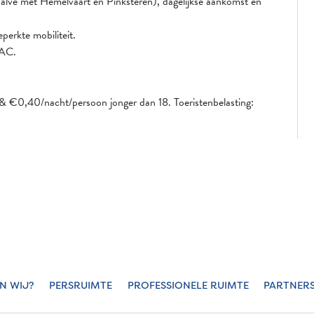
halve met Hemelvaart en Pinksteren), dagelijkse aankomst en
erkte mobiliteit.
DAC.
& €0,40/nacht/persoon jonger dan 18. Toeristenbelasting:
JN WIJ?
PERSRUIMTE
PROFESSIONELE RUIMTE
PARTNER