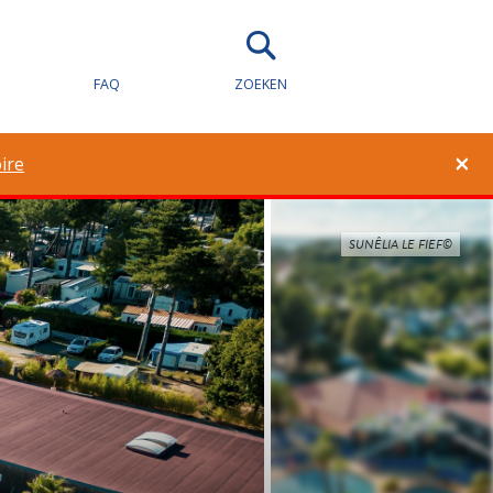
FAQ
ZOEKEN
×
ire
SUNÊLIA LE FIEF©