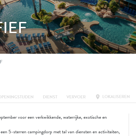
FIEF
EF
LOKALISEREN
location_on
OPENINGSTIJDEN
DIENST
VERVOER
eptember voor een verkwikkende, waterrijke, exotische en
een 5-sterren campingdorp met tal van diensten en activiteiten,