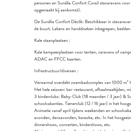
personen en Sunêlia Confort Corail stacaravans vo
opgemaakt bij aankomst).
De Sunêlia Confort Déclik: Beschikbaar in stacarava
de buurt. Lakens en handdoeken inbegrepen, bedden 
Kale staanplaatsen :
Kale kampeerplaatsen voor tenten, caravans of campe
ADAC en FFCC kaarten.
Infrastructuur/diversen :
Verwarmd overdekt zwembadcomplex van 1000 m² het 
Het hele seizoen: bar-restaurant, afhaalmaaltijden, m
3 kinderclubs: Baby-Club (18 maanden / 3 jaar) & Sun
schoolvakanties. Tienerclub (12 / 16 jaar) in het hoog
Animatie vanaf april tijdens weekenden en schoolvakant
avonden, dansavonden, karaoke, etc. In het hoogseizoe
dinnershows, concerten, kindershows, etc.