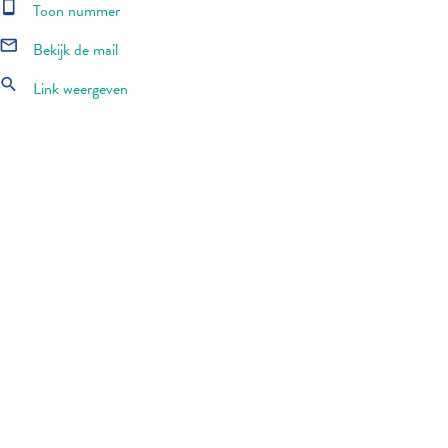
smartphone
Toon nummer
mail_outline
Bekijk de mail
search
Link weergeven