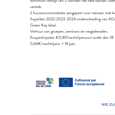
Minimum verblijf van 2 nachten het hele seizoen (be
vertrek.
2 huuraccommodaties aangepast voor mensen met bep
Superlatz 2022-2023-2024 onderscheiding van A
Green Key label.
Verhuur van groepen, seminars en vergaderzalen.
Ecoparticipatie: €0,80/nacht/persoon ouder dan 18 
0,66€/nacht/pers. + 18 jaar.
WIE ZI