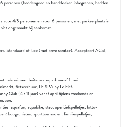
or 6 personen (beddengoed en handdoeken inbegrepen, bedden
ns voor 4/5 personen en voor 6 personen, met parkeerplaats in
niet opgemaakt bij aankomst.
rs. Standaard of luxe (met privé sanitair). Accepteert ACSI,
hele seizoen, buitenwaterpark vanaf 1 mei.
inimarkt, fietsverhuur, LE SPA by Le Fief.
ny Club (4 / 11 jaar) vanaf april tijdens weekends en
seizoen.
ies: aquafun, aquabike, step, aperitiefspelletjes, lotto-
n: boogschieten, sporttoernooien, familiespelletjes,