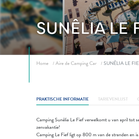
SUNÊLIA LE 
Fil d'ariane
Home
Aire de Camping Car
SUNÊLIA LE FI
PRAKTISCHE INFORMATIE
TARIEVENLIJST
Camping Sunêlia Le Fief verwelkomt u van april tot s
zenvakantie!
Camping Le Fief ligt op 800 m van de stranden en is 