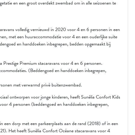
getatie en een groot overdekt zwembad om in alle seizoenen te
caravans volledig vernieuwd in 2020 voor 4 en 6 personen in een
sonen, met een huuraccommodatie voor 4 en een ouderlijke suite
eddengoed en handdoeken inbegrepen, bedden opgemaakt bij
lia Prestige Premium stacaravans voor 4 en 6 personen.
2 accommodaties. (Beddengoed en handdoeken inbegrepen,
personen met verwarmd privé buitenzwembad.
speciaal ontworpen voor jonge kinderen, heeft Sunêlia Confort Kids
) voor 4 personen (beddengoed en handdoeken inbegrepen,
e in een dorp met een parkeerplaats aan de rand (2018) of in een
2021). Het heeft Sunêlia Confort Océane stacaravans voor 4