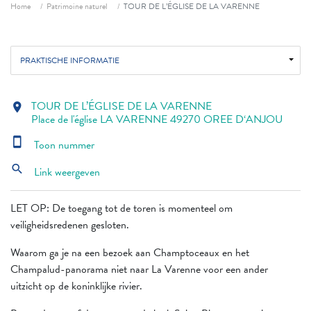
Fil d'ariane
Home
Patrimoine naturel
TOUR DE L’ÉGLISE DE LA VARENNE
PRAKTISCHE INFORMATIE
TOUR DE L’ÉGLISE DE LA VARENNE
location_on
Place de l'église LA VARENNE 49270 OREE D‘ANJOU
smartphone
Toon nummer
search
Link weergeven
LET OP: De toegang tot de toren is momenteel om
veiligheidsredenen gesloten.
Waarom ga je na een bezoek aan Champtoceaux en het
Champalud-panorama niet naar La Varenne voor een ander
uitzicht op de koninklijke rivier.