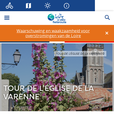
Menu
Zo
Waarschuwing en waakzaamheid voor
×
overstromingen van de Loire
TOUR DE L’ÉGLISE DE LA VARENNE©
TOUR DE L’ÉGLISE DE LA
VARENNE