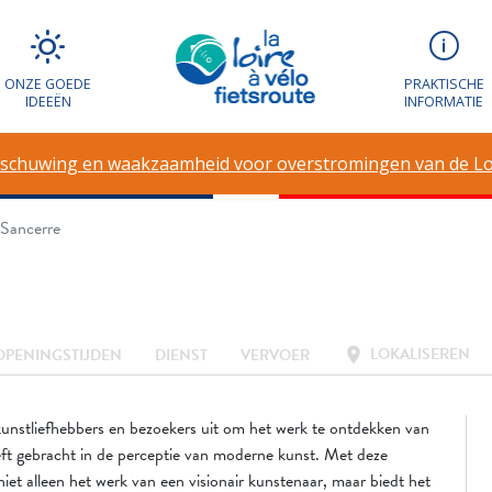
ely au château de
ONZE GOEDE
PRAKTISCHE
IDEEËN
INFORMATIE
schuwing en waakzaamheid voor overstromingen van de Lo
 Sancerre
LOKALISEREN
location_on
OPENINGSTIJDEN
DIENST
VERVOER
kunstliefhebbers en bezoekers uit om het werk te ontdekken van
eft gebracht in de perceptie van moderne kunst. Met deze
iet alleen het werk van een visionair kunstenaar, maar biedt het