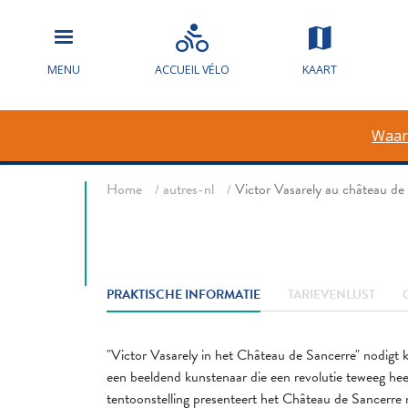
Victor Vasar
MENU
ACCUEIL VÉLO
KAART
Sancerre
Waar
Fil d'ariane
Home
autres-nl
Victor Vasarely au château de
PRAKTISCHE INFORMATIE
TARIEVENLIJST
"Victor Vasarely in het Château de Sancerre" nodigt 
een beeldend kunstenaar die een revolutie teweeg he
tentoonstelling presenteert het Château de Sancerre n