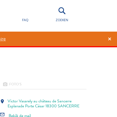
FAQ
ZOEKEN
1
0
×
ire
FOTO’S
photo_camera
Victor Vasarely au château de Sancerre
location_on
Esplanade Porte César 18300 SANCERRE
mail_outline
Bekijk de mail