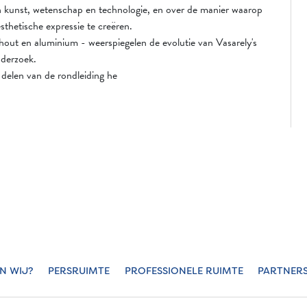
sen kunst, wetenschap en technologie, en over de manier waarop
hetische expressie te creëren.
 hout en aluminium - weerspiegelen de evolutie van Vasarely's
onderzoek.
 delen van de rondleiding he
JN WIJ?
PERSRUIMTE
PROFESSIONELE RUIMTE
PARTNER