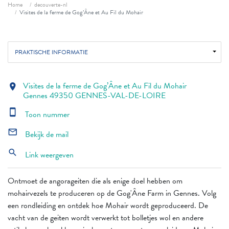
Fil d'ariane
Home
decouverte-nl
Visites de la ferme de Gog’Âne et Au Fil du Mohair
PRAKTISCHE INFORMATIE
Visites de la ferme de Gog’Âne et Au Fil du Mohair
location_on
Gennes 49350 GENNES-VAL-DE-LOIRE
smartphone
Toon nummer
mail_outline
Bekijk de mail
search
Link weergeven
Ontmoet de angorageiten die als enige doel hebben om
mohairvezels te produceren op de Gog'Âne Farm in Gennes. Volg
een rondleiding en ontdek hoe Mohair wordt geproduceerd. De
vacht van de geiten wordt verwerkt tot bolletjes wol en andere