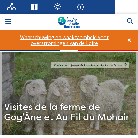
Menu
Zo
Waarschuwing en waakzaamheid voor
×
overstromingen van de Loire
Visites de la ferme de Gog’Âne et Au Fil du Mohair©
Visites de la ferme de
Gog’Âne et Au Fil du Mohair