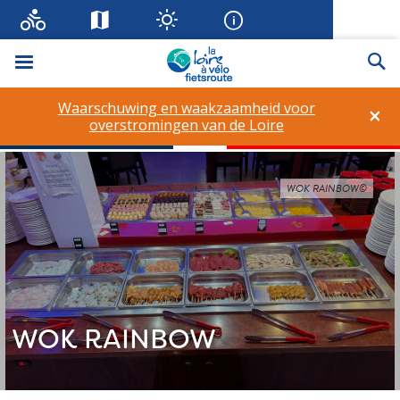
Menu
Zo
Waarschuwing en waakzaamheid voor
×
overstromingen van de Loire
WOK RAINBOW©
WOK RAINBOW