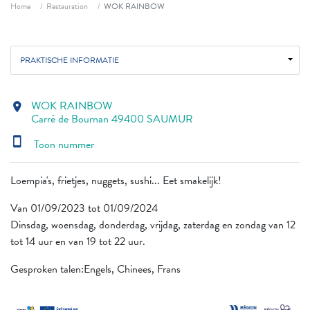
Fil d'ariane
Home
Restauration
WOK RAINBOW
PRAKTISCHE INFORMATIE
WOK RAINBOW
location_on
Carré de Bournan 49400 SAUMUR
smartphone
Toon nummer
Loempia's, frietjes, nuggets, sushi... Eet smakelijk!
Van 01/09/2023 tot 01/09/2024
Dinsdag, woensdag, donderdag, vrijdag, zaterdag en zondag van 12
tot 14 uur en van 19 tot 22 uur.
Gesproken talen:Engels, Chinees, Frans