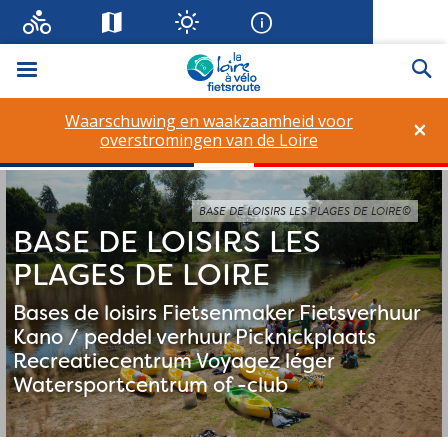
Menu
Zo
Waarschuwing en waakzaamheid voor
×
overstromingen van de Loire
BASE DE LOISIRS LES PLAGES DE LOIRE©
BASE DE LOISIRS LES
PLAGES DE LOIRE
Bases de loisirs
Fietsenmaker
Fietsverhuur
Kano / peddel verhuur
Picknickplaats
Recreatiecentrum
Voyagez léger
Watersportcentrum of -club