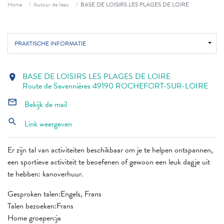
Fil d'ariane
Home
Autour de l'eau
BASE DE LOISIRS LES PLAGES DE LOIRE
PRAKTISCHE INFORMATIE
BASE DE LOISIRS LES PLAGES DE LOIRE
location_on
Route de Savennières 49190 ROCHEFORT-SUR-LOIRE
mail_outline
Bekijk de mail
search
Link weergeven
Er zijn tal van activiteiten beschikbaar om je te helpen ontspannen,
een sportieve activiteit te beoefenen of gewoon een leuk dagje uit
te hebben: kanoverhuur.
Gesproken talen:Engels, Frans
Talen bezoeken:Frans
Home groepen:ja