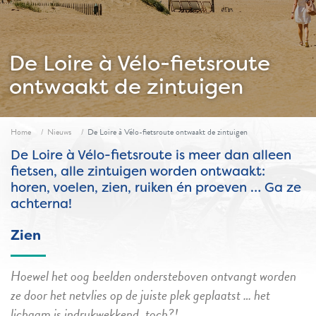
De Loire à Vélo-fietsroute
ontwaakt de zintuigen
Fil d'ariane
Home
Nieuws
De Loire à Vélo-fietsroute ontwaakt de zintuigen
De Loire à Vélo-fietsroute is meer dan alleen
fietsen, alle zintuigen worden ontwaakt:
horen, voelen, zien, ruiken én proeven … Ga ze
achterna!
Zien
Hoewel het oog beelden ondersteboven ontvangt worden
ze door het netvlies op de juiste plek geplaatst … het
lichaam is indrukwekkend, toch?!